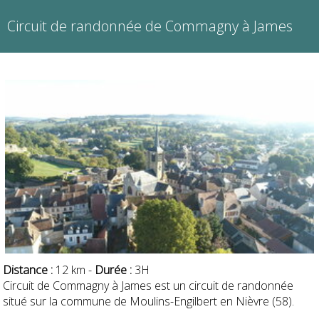
Circuit de randonnée de Commagny à James
Distance :
12 km -
Durée :
3H
Circuit de Commagny à James est un circuit de randonnée
situé sur la commune de Moulins-Engilbert en Nièvre (58).