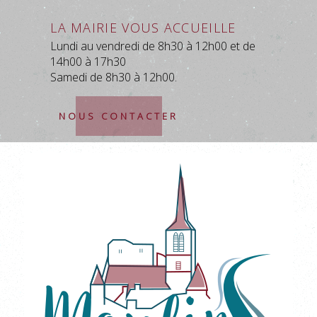
La mairie vous accueille
Lundi au vendredi de 8h30 à 12h00 et de
14h00 à 17h30
Samedi de 8h30 à 12h00.
NOUS CONTACTER