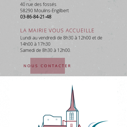
40 rue des fossés
58290 Moulins-Engilbert
03-86-84-21-48
La mairie vous accueille
Lundi au vendredi de 8h30 à 12h00 et de
14h00 à 17h30
Samedi de 8h30 à 12h00.
NOUS CONTACTER