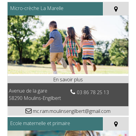
Micro-crèche La Marelle
Avenue de la gare
03 86 78 25 13
58290 Moulins-Engilbert
mc.ram.moulinsengilbert@gmail.com
Ecole maternelle et primaire