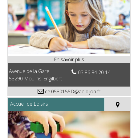
Avenue de la Gare
03 86 84 20 14
58290 Moulins-Engilbert
ce.0580155D@ac-dijon.fr
Accueil de Loisirs