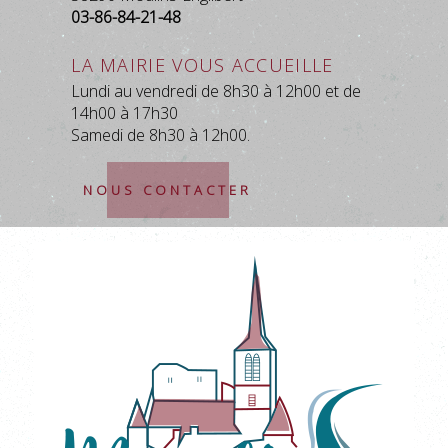
03-86-84-21-48
La mairie vous accueille
Lundi au vendredi de 8h30 à 12h00 et de
14h00 à 17h30
Samedi de 8h30 à 12h00.
NOUS CONTACTER